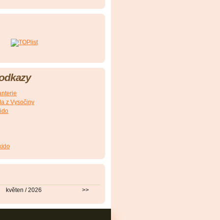
 odkazy
nterie
a z Vysočiny
ido
kido
květen / 2026
>>