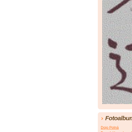
Fotoalbu
Dojo Polná