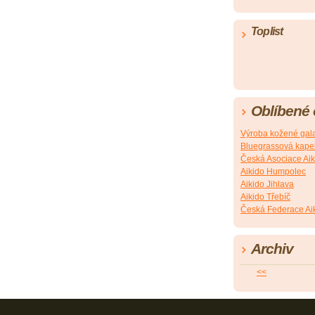
Toplist
Oblíbené
Výroba kožené gala
Bluegrassová kapel
Česká Asociace Aik
Aikido Humpolec
Aikido Jihlava
Aikido Třebíč
Česká Federace Ai
Archiv
<<