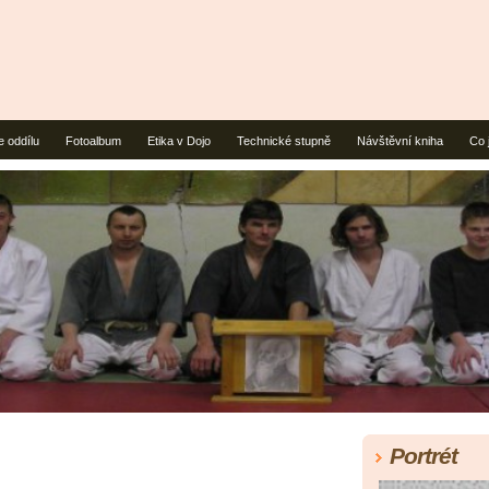
e oddílu
Fotoalbum
Etika v Dojo
Technické stupně
Návštěvní kniha
Co 
Portrét