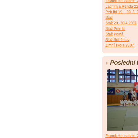
Franck Heuscher - 2
Lachim a Renda 22
Petr Ibl 19. - 20. 3.
Stáž
Stáž 29.-30.4.2011
Stáž Petr Ibl
Stáž Polná
Stáž Soběslav
Zimní škola 2007
Poslední 
Franck Heuscher - 2