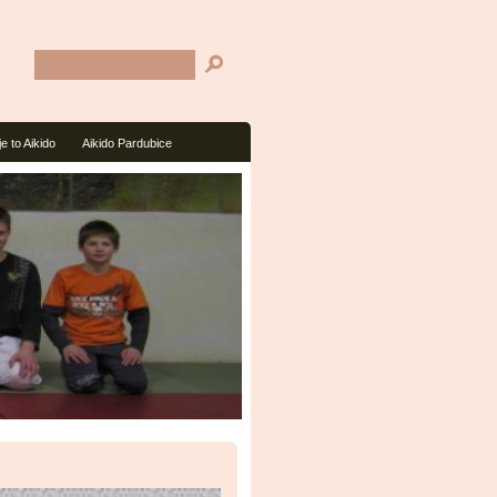
je to Aikido
Aikido Pardubice