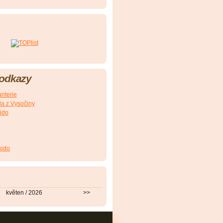
 odkazy
nterie
a z Vysočiny
ido
kido
květen / 2026
>>