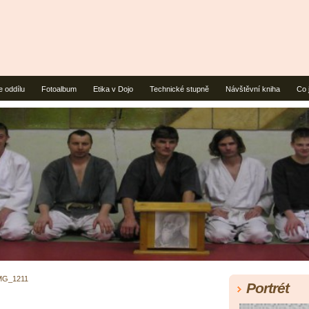
e oddílu
Fotoalbum
Etika v Dojo
Technické stupně
Návštěvní kniha
Co 
MG_1211
Portrét