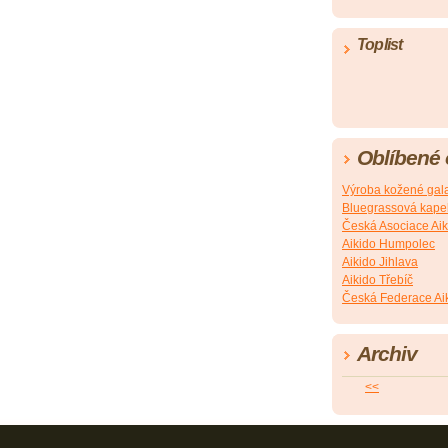
Toplist
Oblíbené
Výroba kožené gala
Bluegrassová kapel
Česká Asociace Aik
Aikido Humpolec
Aikido Jihlava
Aikido Třebíč
Česká Federace Ai
Archiv
<<