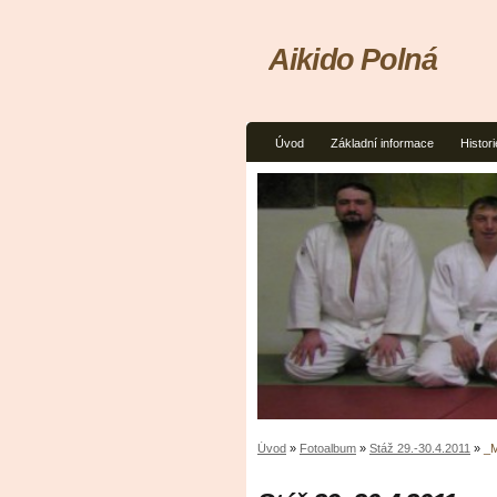
Aikido Polná
Úvod
Základní informace
Histori
Úvod
»
Fotoalbum
»
Stáž 29.-30.4.2011
»
_