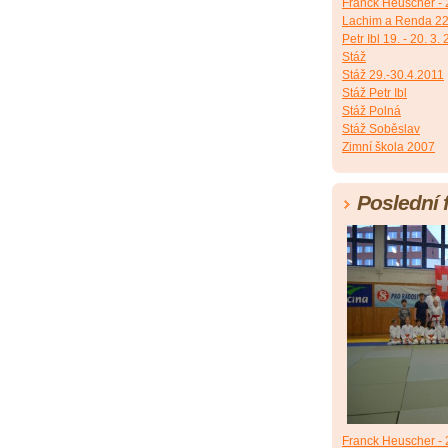
Franck Heuscher - 2
Lachim a Renda 22
Petr Ibl 19. - 20. 3.
Stáž
Stáž 29.-30.4.2011
Stáž Petr Ibl
Stáž Polná
Stáž Soběslav
Zimní škola 2007
Poslední 
Franck Heuscher - 2