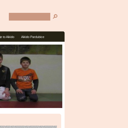
je to Aikido
Aikido Pardubice