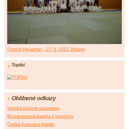
Franck Heuscher - 27. 5. 2022 Jihlava
Toplist
Oblíbené odkazy
Výroba kožené galanterie
Bluegrassová kapela z Vysočiny
Česká Asociace Aikido