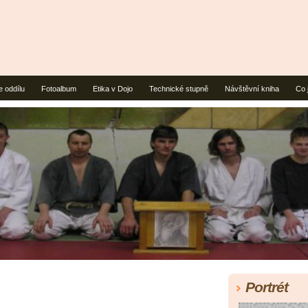
e oddílu
Fotoalbum
Etika v Dojo
Technické stupně
Návštěvní kniha
Co 
Portrét