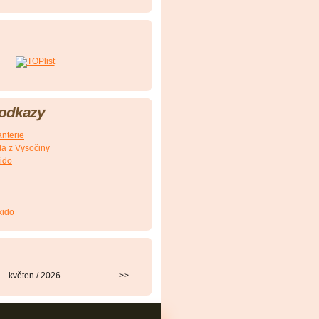
 odkazy
nterie
a z Vysočiny
ido
kido
květen / 2026
>>