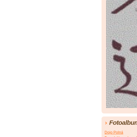
Fotoalbu
Dojo Polná