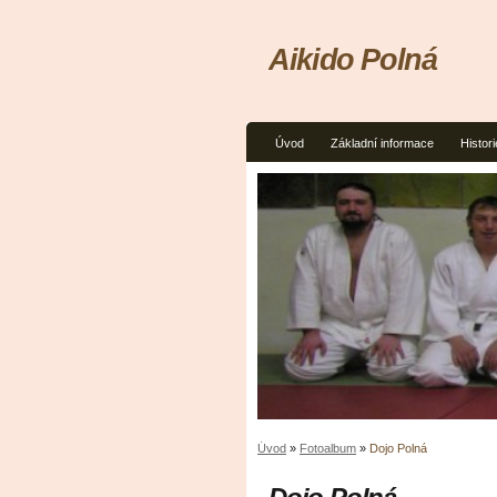
Aikido Polná
Úvod
Základní informace
Histori
Úvod
»
Fotoalbum
»
Dojo Polná