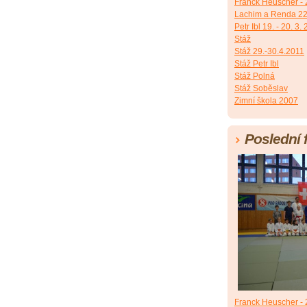
Franck Heuscher - 2
Lachim a Renda 22
Petr Ibl 19. - 20. 3.
Stáž
Stáž 29.-30.4.2011
Stáž Petr Ibl
Stáž Polná
Stáž Soběslav
Zimní škola 2007
Poslední 
Franck Heuscher - 2