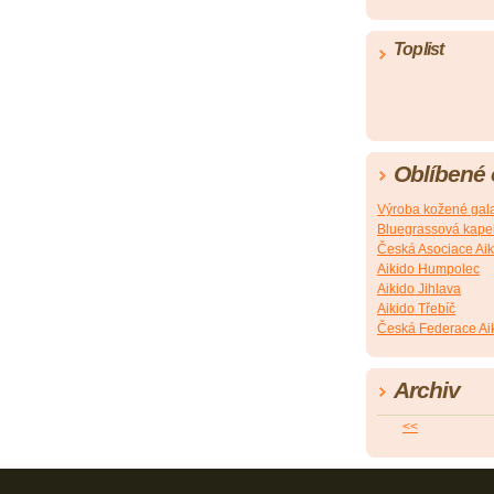
Toplist
Oblíbené
Výroba kožené gala
Bluegrassová kapel
Česká Asociace Aik
Aikido Humpolec
Aikido Jihlava
Aikido Třebíč
Česká Federace Ai
Archiv
<<