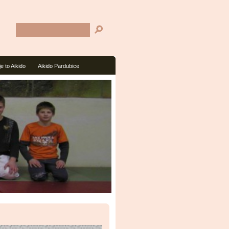
je to Aikido
Aikido Pardubice