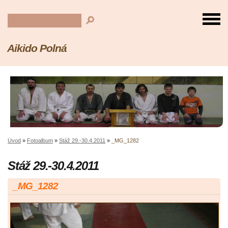
Aikido Polná
Úvod
»
Fotoalbum
»
Stáž 29.-30.4.2011
»
_MG_1282
Stáž 29.-30.4.2011
_MG_1282