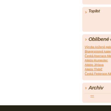
Toplist
Oblíbené
Výroba kožené gala
Bluegrassová kapel
Česká Asociace Aik
Aikido Humpolec
Aikido Jihlava
Aikido Třebíč
Česká Federace Ai
Archiv
<<