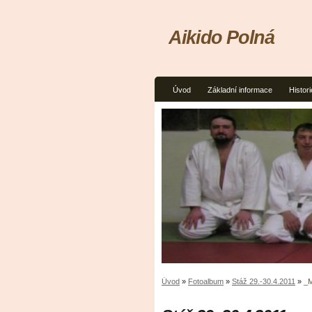
Aikido Polná
Úvod
Základní informace
Histori
Úvod
»
Fotoalbum
»
Stáž 29.-30.4.2011
»
_