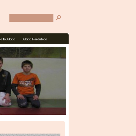
je to Aikido
Aikido Pardubice