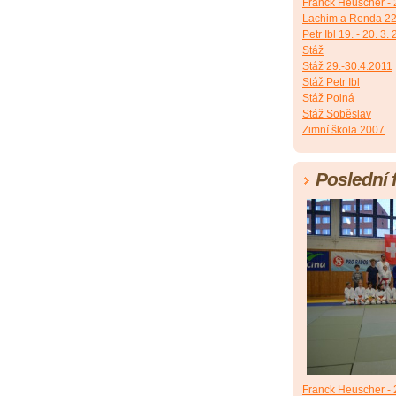
Franck Heuscher - 2
Lachim a Renda 22
Petr Ibl 19. - 20. 3.
Stáž
Stáž 29.-30.4.2011
Stáž Petr Ibl
Stáž Polná
Stáž Soběslav
Zimní škola 2007
Poslední 
Franck Heuscher - 2