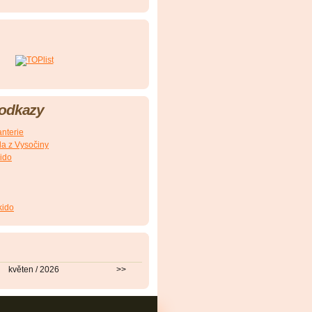
 odkazy
nterie
a z Vysočiny
ido
kido
květen / 2026
>>