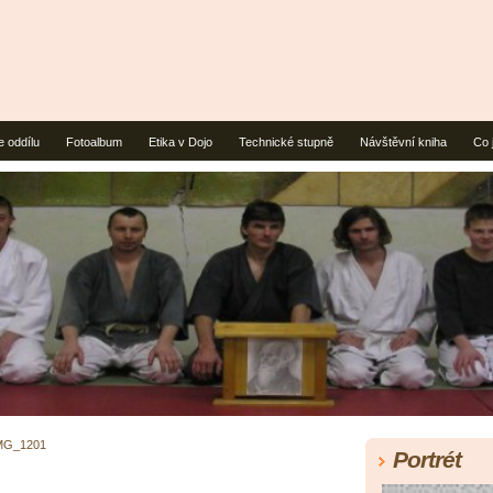
e oddílu
Fotoalbum
Etika v Dojo
Technické stupně
Návštěvní kniha
Co 
MG_1201
Portrét