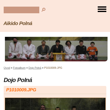
Aikido Polná
Úvod
»
Fotoalbum
»
Dojo Polná
»
P1010009.JPG
Dojo Polná
P1010009.JPG