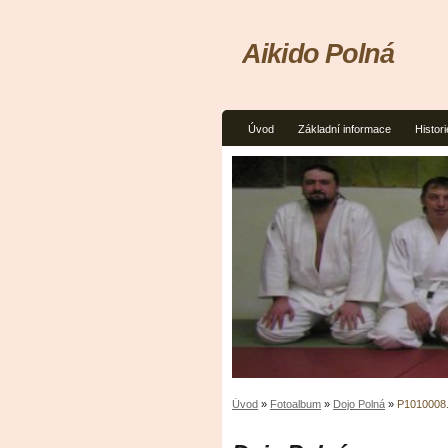
Aikido Polná
Úvod
Základní informace
Histori
Úvod
»
Fotoalbum
»
Dojo Polná
»
P1010008