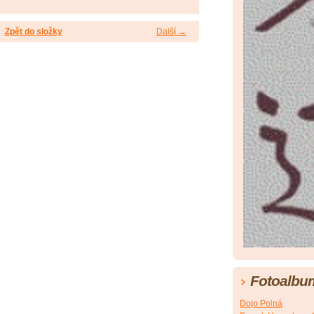
Zpět do složky
Další →
Fotoalbu
Dojo Polná