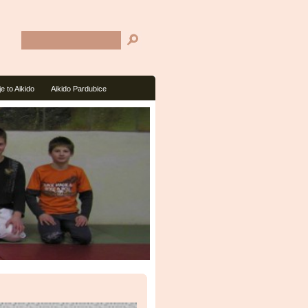
je to Aikido
Aikido Pardubice