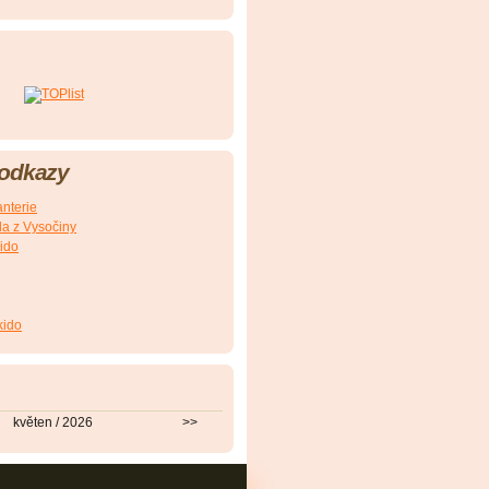
 odkazy
nterie
a z Vysočiny
ido
kido
květen / 2026
>>