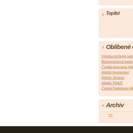
Toplist
Oblíbené
Výroba kožené gala
Bluegrassová kapel
Česká Asociace Aik
Aikido Humpolec
Aikido Jihlava
Aikido Třebíč
Česká Federace Ai
Archiv
<<