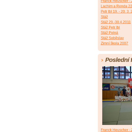
Franck Heuscher - 2
Lachim a Renda 22
Petr Ibl 19. - 20. 3.
Stáž
Stáž 29.-30.4.2011
Stáž Petr Ibl
Stáž Polná
Stáž Soběslav
Zimní škola 2007
Poslední 
Franck Heuscher - 2