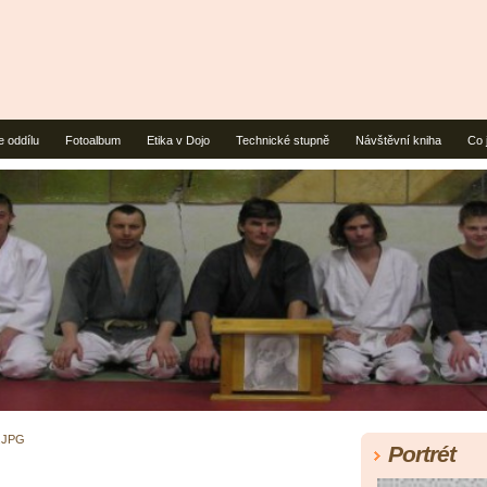
e oddílu
Fotoalbum
Etika v Dojo
Technické stupně
Návštěvní kniha
Co 
.JPG
Portrét