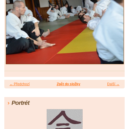
← Předchozí
Zpět do složky
Další →
Portrét