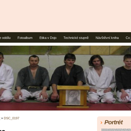
e oddílu
Fotoalbum
Etika v Dojo
Technické stupně
Návštěvní kniha
Co 
2
»
DSC_0197
Portrét