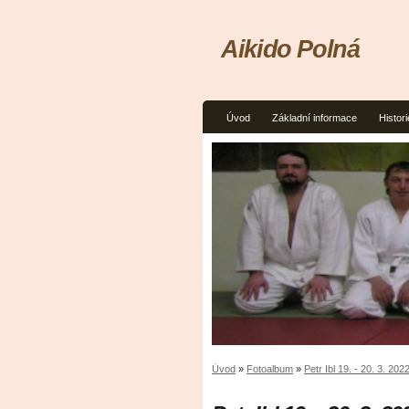
Aikido Polná
Úvod
Základní informace
Histori
Úvod
»
Fotoalbum
»
Petr Ibl 19. - 20. 3. 202