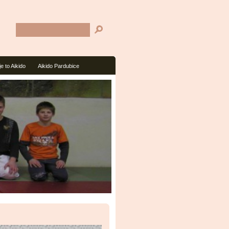
je to Aikido
Aikido Pardubice