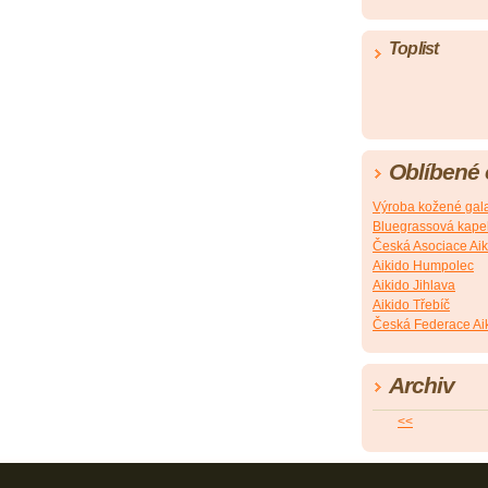
Toplist
Oblíbené
Výroba kožené gala
Bluegrassová kapel
Česká Asociace Aik
Aikido Humpolec
Aikido Jihlava
Aikido Třebíč
Česká Federace Ai
Archiv
<<