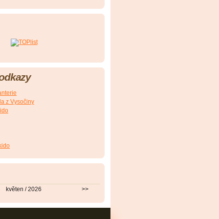
 odkazy
nterie
a z Vysočiny
ido
kido
květen / 2026
>>