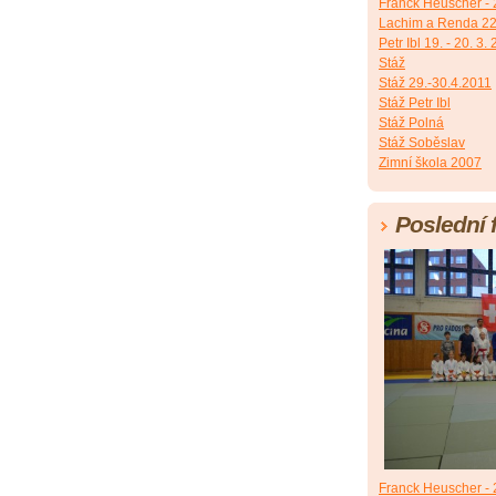
Franck Heuscher - 2
Lachim a Renda 22
Petr Ibl 19. - 20. 3.
Stáž
Stáž 29.-30.4.2011
Stáž Petr Ibl
Stáž Polná
Stáž Soběslav
Zimní škola 2007
Poslední 
Franck Heuscher - 2