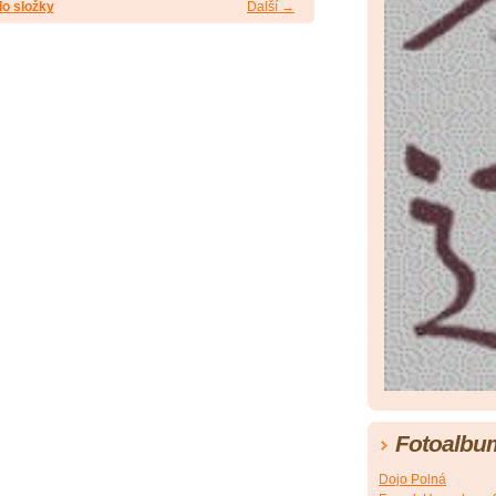
do složky
Další →
Fotoalbu
Dojo Polná