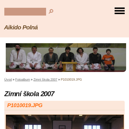
Aikido Polná
Úvod
»
Fotoalbum
»
Zimní škola 2007
»
P1010019.JPG
Zimní škola 2007
P1010019.JPG