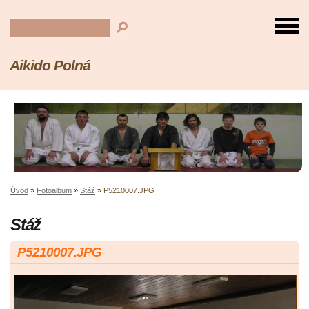
Aikido Polná
Úvod
»
Fotoalbum
»
Stáž
»
P5210007.JPG
Stáž
P5210007.JPG