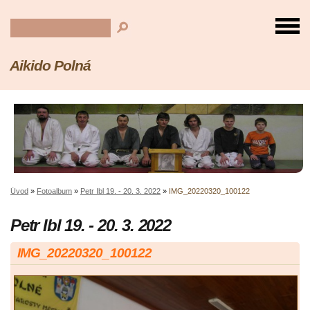
Aikido Polná
Úvod
»
Fotoalbum
»
Petr Ibl 19. - 20. 3. 2022
»
IMG_20220320_100122
Petr Ibl 19. - 20. 3. 2022
IMG_20220320_100122