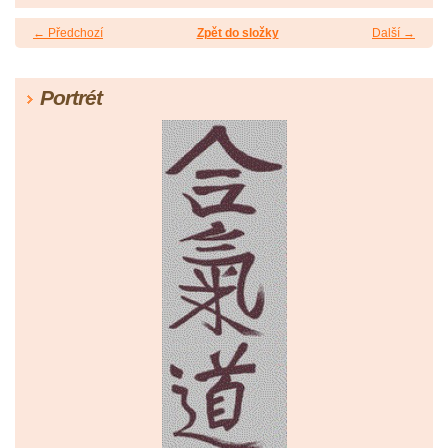
← Předchozí
Zpět do složky
Další →
Portrét