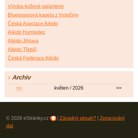
Výroba kožené galanterie
Bluegrassová kapela z Vysočiny
Česká Asociace Aikido
Aikido Humpolec
Aikido Jihlava
Aikido Třebíč
Česká Federace Aikido
Archiv
<<
květen / 2026
>>
© 2026 eStránky.cz
|
Závadný obsah?
|
Zpracování
dat