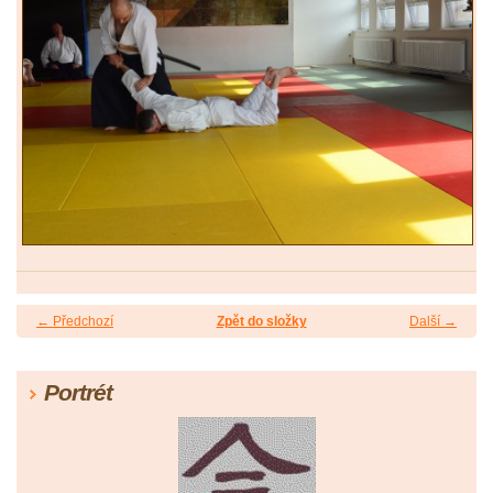
← Předchozí
Zpět do složky
Další →
Portrét