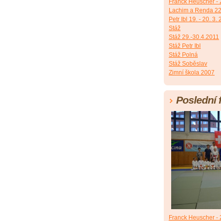
Franck Heuscher - 2
Lachim a Renda 22
Petr Ibl 19. - 20. 3.
Stáž
Stáž 29.-30.4.2011
Stáž Petr Ibl
Stáž Polná
Stáž Soběslav
Zimní škola 2007
Poslední 
Franck Heuscher - 2