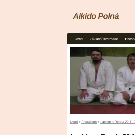
Aikido Polná
Úvod
Základní informace
Histori
Úvod
»
Fotoalbum
»
Lachim a Renda 22.11.