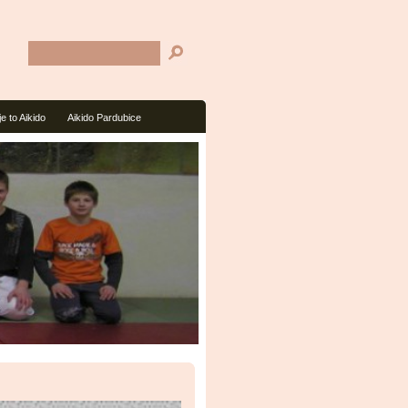
je to Aikido
Aikido Pardubice