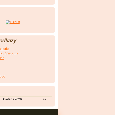
 odkazy
nterie
a z Vysočiny
ido
kido
květen / 2026
>>