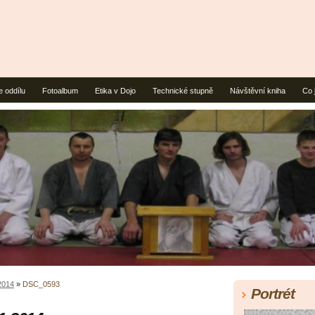
e oddílu
Fotoalbum
Etika v Dojo
Technické stupně
Návštěvní kniha
Co 
2014
»
DSC_0593
Portrét