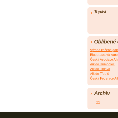
Toplist
Oblíbené
Výroba kožené gala
Bluegrassová kapel
Česká Asociace Aik
Aikido Humpolec
Aikido Jihlava
Aikido Třebíč
Česká Federace Ai
Archiv
<<