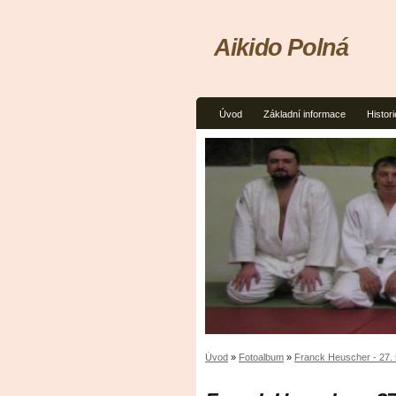
Aikido Polná
Úvod
Základní informace
Histori
Úvod
»
Fotoalbum
»
Franck Heuscher - 27. 