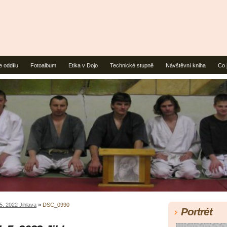
e oddílu
Fotoalbum
Etika v Dojo
Technické stupně
Návštěvní kniha
Co 
5. 2022 Jihlava
»
DSC_0990
Portrét