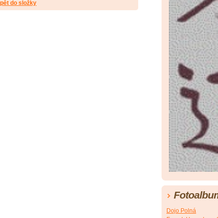
pět do složky
Fotoalbu
Dojo Polná