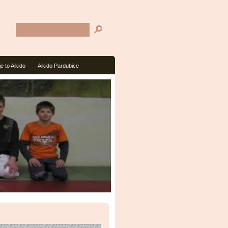
je to Aikido
Aikido Pardubice