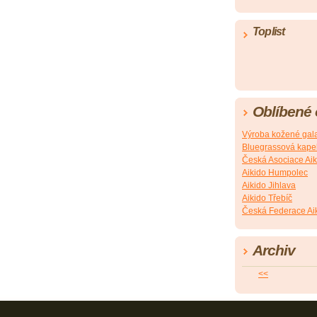
Toplist
Oblíbené
Výroba kožené gala
Bluegrassová kapel
Česká Asociace Aik
Aikido Humpolec
Aikido Jihlava
Aikido Třebíč
Česká Federace Ai
Archiv
<<