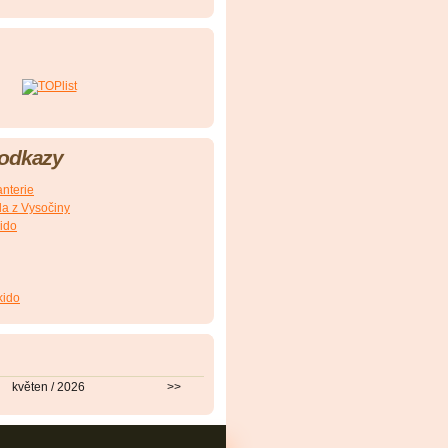
 odkazy
nterie
a z Vysočiny
ido
kido
květen / 2026
>>