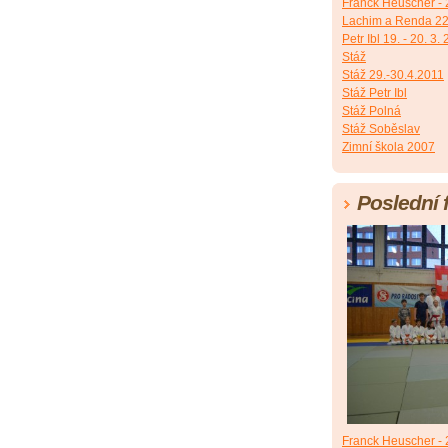
Franck Heuscher - 2
Lachim a Renda 22
Petr Ibl 19. - 20. 3.
Stáž
Stáž 29.-30.4.2011
Stáž Petr Ibl
Stáž Polná
Stáž Soběslav
Zimní škola 2007
Poslední 
Franck Heuscher - 2