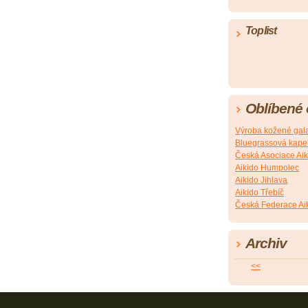
Toplist
Oblíbené
Výroba kožené gala
Bluegrassová kapel
Česká Asociace Aik
Aikido Humpolec
Aikido Jihlava
Aikido Třebíč
Česká Federace Ai
Archiv
<<