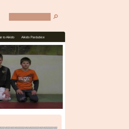
je to Aikido
Aikido Pardubice