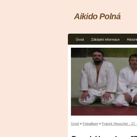
Aikido Polná
Úvod
Základní informace
Histori
Úvod
»
Fotoalbum
»
Franck Heuscher - 27. 