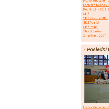
Franck Heuscher - 2
Lachim a Renda 22
Petr Ibl 19. - 20. 3.
Stáž
Stáž 29.-30.4.2011
Stáž Petr Ibl
Stáž Polná
Stáž Soběslav
Zimní škola 2007
Poslední 
Franck Heuscher - 2