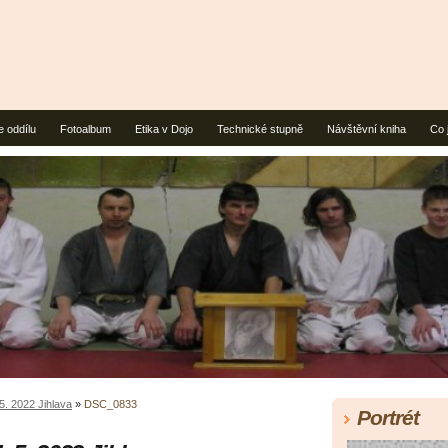
e oddílu
Fotoalbum
Etika v Dojo
Technické stupně
Návštěvní kniha
Co 
5. 2022 Jihlava
»
DSC_0833
Portrét