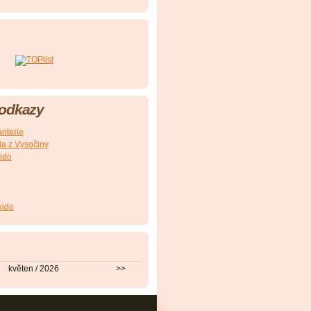
 odkazy
nterie
a z Vysočiny
ido
kido
květen / 2026
>>