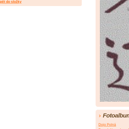
pět do složky
Fotoalbu
Dojo Polná