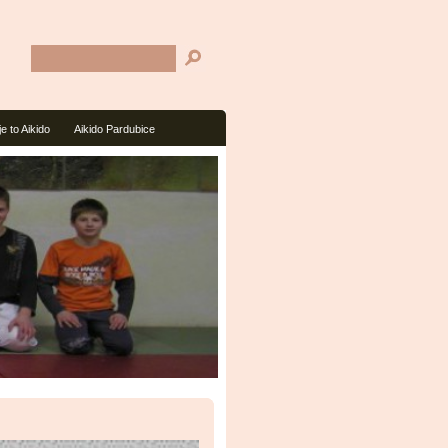
je to Aikido
Aikido Pardubice