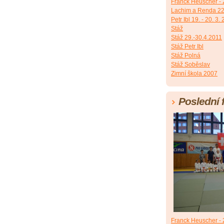
Franck Heuscher - 2
Lachim a Renda 22
Petr Ibl 19. - 20. 3.
Stáž
Stáž 29.-30.4.2011
Stáž Petr Ibl
Stáž Polná
Stáž Soběslav
Zimní škola 2007
Poslední 
Franck Heuscher - 2