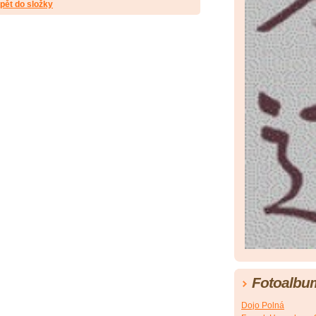
pět do složky
Fotoalbu
Dojo Polná