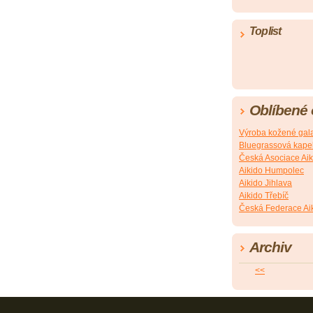
Toplist
Oblíbené
Výroba kožené gala
Bluegrassová kapel
Česká Asociace Aik
Aikido Humpolec
Aikido Jihlava
Aikido Třebíč
Česká Federace Ai
Archiv
<<