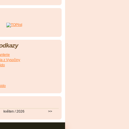
 odkazy
nterie
a z Vysočiny
ido
kido
květen / 2026
>>