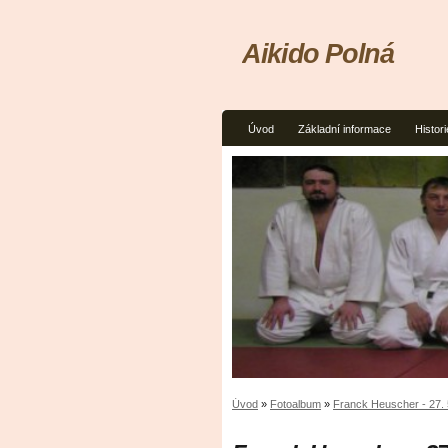
Aikido Polná
Úvod
Základní informace
Histori
Úvod
»
Fotoalbum
»
Franck Heuscher - 27. 