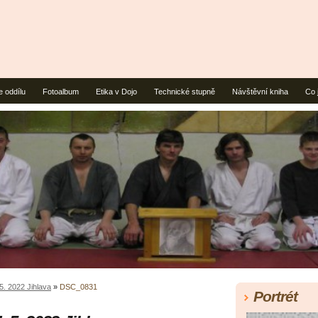
e oddílu
Fotoalbum
Etika v Dojo
Technické stupně
Návštěvní kniha
Co 
5. 2022 Jihlava
»
DSC_0831
Portrét