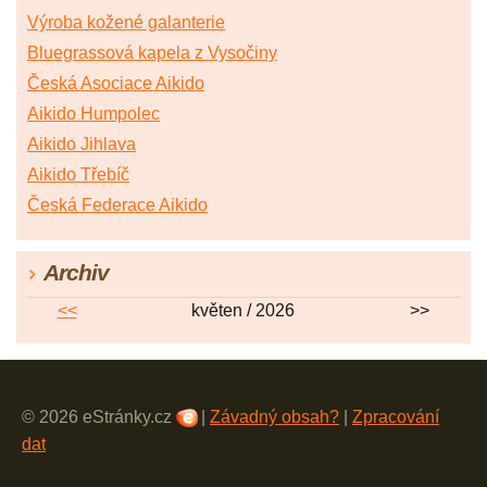
Výroba kožené galanterie
Bluegrassová kapela z Vysočiny
Česká Asociace Aikido
Aikido Humpolec
Aikido Jihlava
Aikido Třebíč
Česká Federace Aikido
Archiv
<<
květen / 2026
>>
© 2026 eStránky.cz
|
Závadný obsah?
|
Zpracování
dat