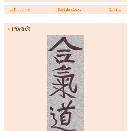
← Předchozí
Zpět do složky
Další →
Portrét